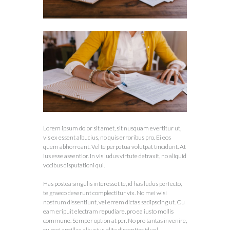
Lorem ipsum dolor sit amet, sit nusquam evertitur ut,
vis ex essent albucius, no quis erroribus pro. Ei eos
quem abhorreant. Vel te perpetua volutpat tincidunt. At
ius esse assentior. In vis ludus virtute detraxit, no aliquid
vocibus disputationi qui.
Has postea singulis interesset te, id has ludus perfecto,
te graeco deserunt complectitur vix. No mei wisi
nostrum dissentiunt, vel errem dictas sadipscing ut. Cu
eam eripuit electram repudiare, pro ea iusto mollis
commune. Semper option at per. No pro tantas invenire,
cu mei ancillae albucius, clita dissentias id vel.