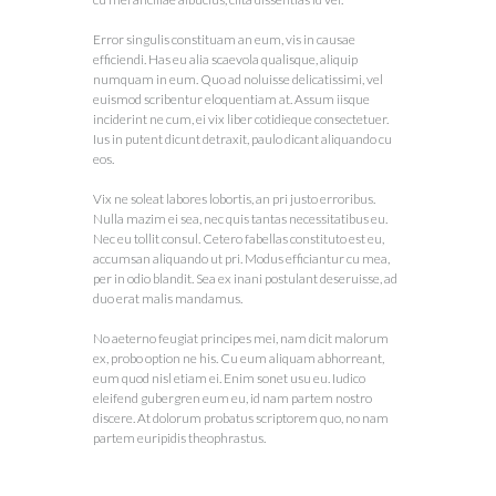
Error singulis constituam an eum, vis in causae
efficiendi. Has eu alia scaevola qualisque, aliquip
numquam in eum. Quo ad noluisse delicatissimi, vel
euismod scribentur eloquentiam at. Assum iisque
inciderint ne cum, ei vix liber cotidieque consectetuer.
Ius in putent dicunt detraxit, paulo dicant aliquando cu
eos.
Vix ne soleat labores lobortis, an pri justo erroribus.
Nulla mazim ei sea, nec quis tantas necessitatibus eu.
Nec eu tollit consul. Cetero fabellas constituto est eu,
accumsan aliquando ut pri. Modus efficiantur cu mea,
per in odio blandit. Sea ex inani postulant deseruisse, ad
duo erat malis mandamus.
No aeterno feugiat principes mei, nam dicit malorum
ex, probo option ne his. Cu eum aliquam abhorreant,
eum quod nisl etiam ei. Enim sonet usu eu. Iudico
eleifend gubergren eum eu, id nam partem nostro
discere. At dolorum probatus scriptorem quo, no nam
partem euripidis theophrastus.