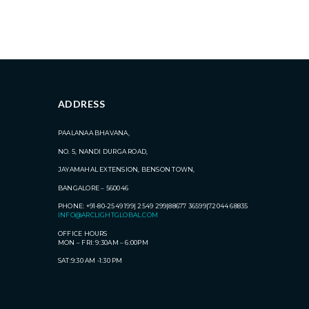
ADDRESS
PAALANAA BHAVANA,
NO. 5, NANDI DURGA ROAD,
JAYAMAHAL EXTENSION, BENSON TOWN,
BANGALORE – 560046
PHONE: +91-80-2549 199| 2549 299|88677 36599|72044 68835
INFO@ARCLIGHTGLOBAL.COM
OFFICE HOURS
MON – FRI: 9:30AM – 6:00PM
SAT:9:30 AM -1:30 PM